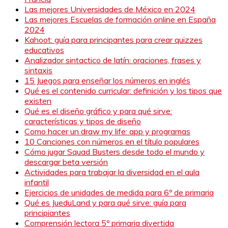
Las mejores Universidades de México en 2024
Las mejores Escuelas de formación online en España
2024
Kahoot: guía para principantes para crear quizzes
educativos
Analizador sintactico de latín: oraciones, frases y
sintaxis
15 Juegos para enseñar los números en inglés
Qué es el contenido curricular: definición y los tipos que
existen
Qué es el diseño gráfico y para qué sirve:
características y tipos de diseño
Como hacer un draw my life: app y programas
10 Canciones con números en el título populares
Cómo jugar Squad Busters desde todo el mundo y
descargar beta versión
Actividades para trabajar la diversidad en el aula
infantil
Ejercicios de unidades de medida para 6º de primaria
Qué es JueduLand y para qué sirve: guía para
principiantes
Comprensión lectora 5º primaria divertida