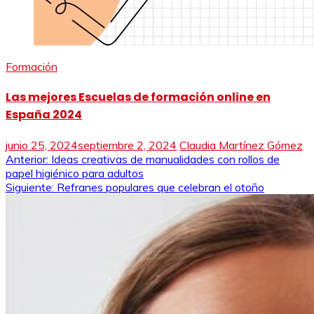
Formación
Las mejores Escuelas de formación online en
España 2024
junio 25, 2024
septiembre 2, 2024
Claudia Martínez Gómez
Navegación
Anterior:
Ideas creativas de manualidades con rollos de
papel higiénico para adultos
de
Siguiente:
Refranes populares que celebran el otoño
entradas