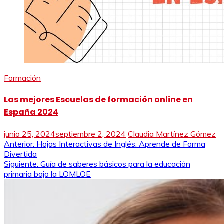
Formación
Las mejores Escuelas de formación online en
España 2024
junio 25, 2024
septiembre 2, 2024
Claudia Martínez Gómez
Navegación
Anterior:
Hojas Interactivas de Inglés: Aprende de Forma
Divertida
de
Siguiente:
Guía de saberes básicos para la educación
primaria bajo la LOMLOE
entradas