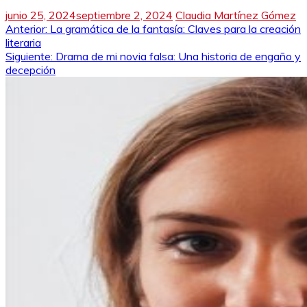
junio 25, 2024
septiembre 2, 2024
Claudia Martínez Gómez
Navegación
Anterior:
La gramática de la fantasía: Claves para la creación
literaria
de
Siguiente:
Drama de mi novia falsa: Una historia de engaño y
decepción
entradas