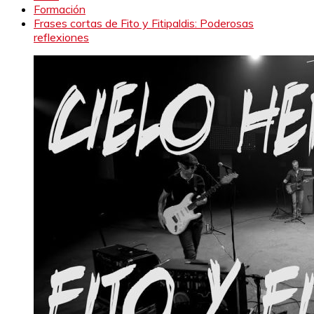
Formación
Frases cortas de Fito y Fitipaldis: Poderosas
reflexiones