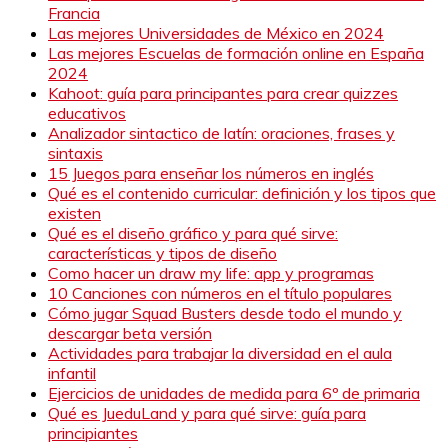
Francia
Las mejores Universidades de México en 2024
Las mejores Escuelas de formación online en España
2024
Kahoot: guía para principantes para crear quizzes
educativos
Analizador sintactico de latín: oraciones, frases y
sintaxis
15 Juegos para enseñar los números en inglés
Qué es el contenido curricular: definición y los tipos que
existen
Qué es el diseño gráfico y para qué sirve:
características y tipos de diseño
Como hacer un draw my life: app y programas
10 Canciones con números en el título populares
Cómo jugar Squad Busters desde todo el mundo y
descargar beta versión
Actividades para trabajar la diversidad en el aula
infantil
Ejercicios de unidades de medida para 6º de primaria
Qué es JueduLand y para qué sirve: guía para
principiantes