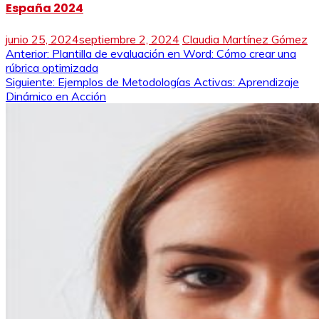
España 2024
junio 25, 2024
septiembre 2, 2024
Claudia Martínez Gómez
Navegación
Anterior:
Plantilla de evaluación en Word: Cómo crear una
rúbrica optimizada
de
Siguiente:
Ejemplos de Metodologías Activas: Aprendizaje
Dinámico en Acción
entradas