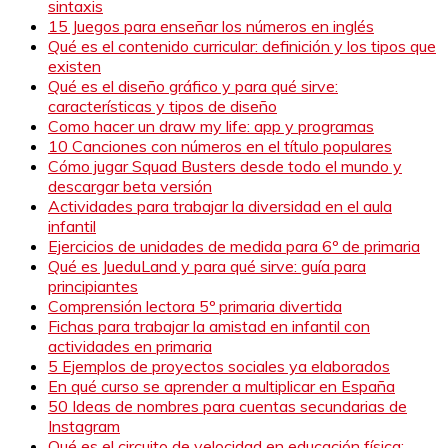
sintaxis
15 Juegos para enseñar los números en inglés
Qué es el contenido curricular: definición y los tipos que
existen
Qué es el diseño gráfico y para qué sirve:
características y tipos de diseño
Como hacer un draw my life: app y programas
10 Canciones con números en el título populares
Cómo jugar Squad Busters desde todo el mundo y
descargar beta versión
Actividades para trabajar la diversidad en el aula
infantil
Ejercicios de unidades de medida para 6º de primaria
Qué es JueduLand y para qué sirve: guía para
principiantes
Comprensión lectora 5º primaria divertida
Fichas para trabajar la amistad en infantil con
actividades en primaria
5 Ejemplos de proyectos sociales ya elaborados
En qué curso se aprender a multiplicar en España
50 Ideas de nombres para cuentas secundarias de
Instagram
Qué es el circuito de velocidad en educación física: