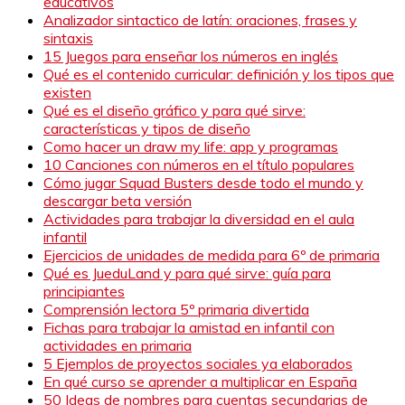
educativos
Analizador sintactico de latín: oraciones, frases y
sintaxis
15 Juegos para enseñar los números en inglés
Qué es el contenido curricular: definición y los tipos que
existen
Qué es el diseño gráfico y para qué sirve:
características y tipos de diseño
Como hacer un draw my life: app y programas
10 Canciones con números en el título populares
Cómo jugar Squad Busters desde todo el mundo y
descargar beta versión
Actividades para trabajar la diversidad en el aula
infantil
Ejercicios de unidades de medida para 6º de primaria
Qué es JueduLand y para qué sirve: guía para
principiantes
Comprensión lectora 5º primaria divertida
Fichas para trabajar la amistad en infantil con
actividades en primaria
5 Ejemplos de proyectos sociales ya elaborados
En qué curso se aprender a multiplicar en España
50 Ideas de nombres para cuentas secundarias de