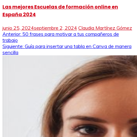
Las mejores Escuelas de formación online en
España 2024
junio 25, 2024
septiembre 2, 2024
Claudia Martínez Gómez
Navegación
Anterior:
50 frases para motivar a tus compañeros de
trabajo
de
Siguiente:
Guía para insertar una tabla en Canva de manera
sencilla
entradas