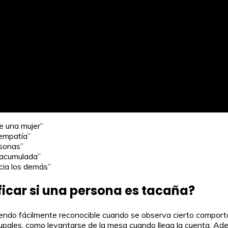
e una mujer”
empatía”
rsonas”
r acumulada”
cia los demás”
ficar si una persona es tacaña?
iendo fácilmente reconocible cuando se observa cierto comport
upales, como levantarse de la mesa cuando llega la cuenta. Ad