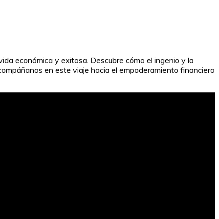
na vida económica y exitosa. Descubre cómo el ingenio y la
 Acompáñanos en este viaje hacia el empoderamiento financiero