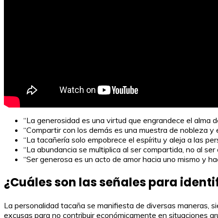
“La generosidad es una virtud que engrandece el alma d
“Compartir con los demás es una muestra de nobleza y 
“La tacañería solo empobrece el espíritu y aleja a las pe
“La abundancia se multiplica al ser compartida, no al se
“Ser generosa es un acto de amor hacia uno mismo y ha
¿Cuáles son las señales para identi
La personalidad tacaña se manifiesta de diversas maneras, s
excusas para no contribuir económicamente en situaciones gr