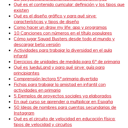
Qué es el contenido curricular: definición y los tipos que
existen
Qué es el diseño gráfico y para qué sirve:
características y tipos de diseño
Como hacer un draw my life: app y programas
10 Canciones con números en el título populares
Cómo jugar Squad Busters desde todo el mundo y
descargar beta versión
Actividades para trabajar la diversidad en el aula
infantil
Ejercicios de unidades de medida para 6º de primaria
Qué es JueduLand y para qué sirve: guía para
principiantes
Comprensión lectora 5º primaria divertida
Fichas para trabajar la amistad en infantil con
actividades en primaria
5 Ejemplos de proyectos sociales ya elaborados
En qué curso se aprender a multiplicar en España
50 Ideas de nombres para cuentas secundarias de
Instagram
Qué es el circuito de velocidad en educación física:
tipos de velocidad y circuitos