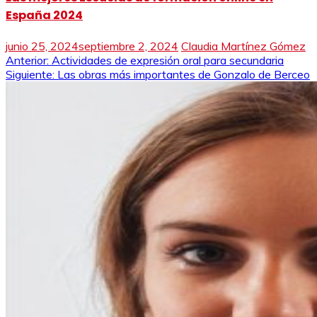
España 2024
junio 25, 2024
septiembre 2, 2024
Claudia Martínez Gómez
Navegación
Anterior:
Actividades de expresión oral para secundaria
Siguiente:
Las obras más importantes de Gonzalo de Berceo
de
entradas