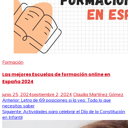
Formación
Las mejores Escuelas de formación online en
España 2024
junio 25, 2024
septiembre 2, 2024
Claudia Martínez Gómez
Navegación
Anterior:
Letra de 69 posiciones si la veo: Todo lo que
necesitas saber
de
Siguiente:
Actividades para celebrar el Día de la Constitución
en Infantil
entradas