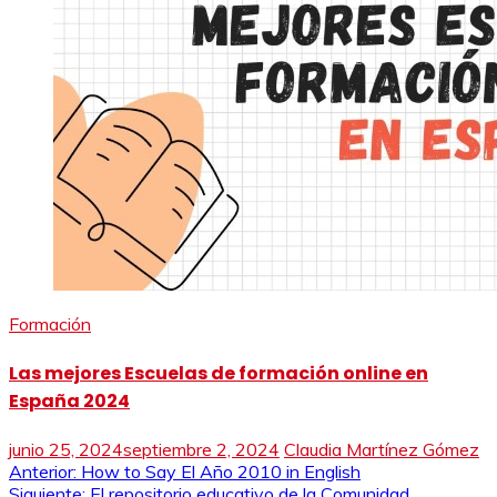
Formación
Las mejores Escuelas de formación online en
España 2024
junio 25, 2024
septiembre 2, 2024
Claudia Martínez Gómez
Navegación
Anterior:
How to Say El Año 2010 in English
Siguiente:
El repositorio educativo de la Comunidad