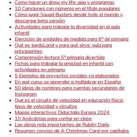
Como hacer un draw my life: app y programas
10 Canciones con números en el título populares
Cómo jugar Squad Busters desde todo el mundo y
descargar beta versión
Actividades para trabajar la diversidad en el aula
infantil
Ejercicios de unidades de medida para 6º de primaria
Qué es JueduLand y para qué sirve: guía para
principiantes
Comprensión lectora 5º primaria divertida
Fichas para trabajar la amistad en infantil con
actividades en primaria
5 Ejemplos de proyectos sociales ya elaborados
En qué curso se aprender a multiplicar en España
50 Ideas de nombres para cuentas secundarias de
Instagram
Qué es el circuito de velocidad en educación física:
tipos de velocidad y circuitos
Mapas interactivos Didactalia Europa 2024
10 Anécdotas para contar en clase
Las obras más importantes de Rubén Darío
Resumen conciso de A Christmas Carol por capítulos