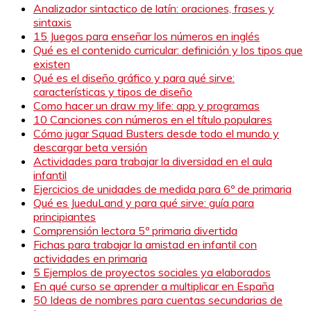
Analizador sintactico de latín: oraciones, frases y
sintaxis
15 Juegos para enseñar los números en inglés
Qué es el contenido curricular: definición y los tipos que
existen
Qué es el diseño gráfico y para qué sirve:
características y tipos de diseño
Como hacer un draw my life: app y programas
10 Canciones con números en el título populares
Cómo jugar Squad Busters desde todo el mundo y
descargar beta versión
Actividades para trabajar la diversidad en el aula
infantil
Ejercicios de unidades de medida para 6º de primaria
Qué es JueduLand y para qué sirve: guía para
principiantes
Comprensión lectora 5º primaria divertida
Fichas para trabajar la amistad en infantil con
actividades en primaria
5 Ejemplos de proyectos sociales ya elaborados
En qué curso se aprender a multiplicar en España
50 Ideas de nombres para cuentas secundarias de