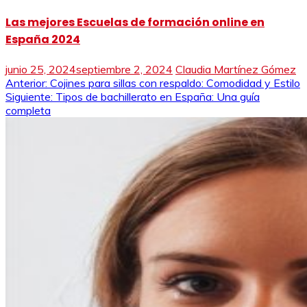
Las mejores Escuelas de formación online en
España 2024
junio 25, 2024
septiembre 2, 2024
Claudia Martínez Gómez
Navegación
Anterior:
Cojines para sillas con respaldo: Comodidad y Estilo
Siguiente:
Tipos de bachillerato en España: Una guía
de
completa
entradas