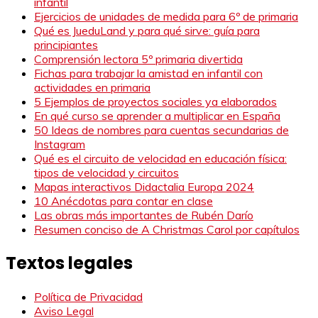
infantil
Ejercicios de unidades de medida para 6º de primaria
Qué es JueduLand y para qué sirve: guía para
principiantes
Comprensión lectora 5º primaria divertida
Fichas para trabajar la amistad en infantil con
actividades en primaria
5 Ejemplos de proyectos sociales ya elaborados
En qué curso se aprender a multiplicar en España
50 Ideas de nombres para cuentas secundarias de
Instagram
Qué es el circuito de velocidad en educación física:
tipos de velocidad y circuitos
Mapas interactivos Didactalia Europa 2024
10 Anécdotas para contar en clase
Las obras más importantes de Rubén Darío
Resumen conciso de A Christmas Carol por capítulos
Textos legales
Política de Privacidad
Aviso Legal