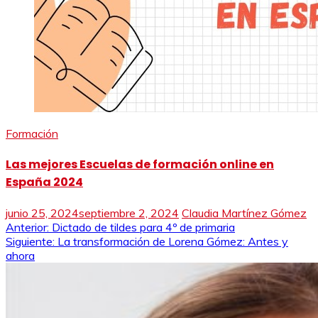
Formación
Las mejores Escuelas de formación online en
España 2024
junio 25, 2024
septiembre 2, 2024
Claudia Martínez Gómez
Navegación
Anterior:
Dictado de tildes para 4º de primaria
Siguiente:
La transformación de Lorena Gómez: Antes y
de
ahora
entradas