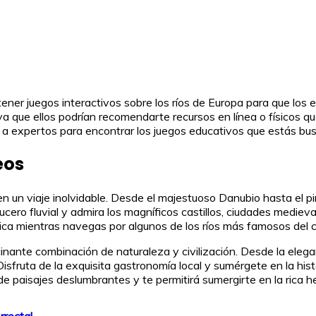
tener juegos interactivos sobre los ríos de Europa para que lo
 que ellos podrían recomendarte recursos en línea o físicos que
r a expertos para encontrar los juegos educativos que estás bu
eos
n un viaje inolvidable. Desde el majestuoso Danubio hasta el pi
rucero fluvial y admira los magníficos castillos, ciudades medie
nica mientras navegas por algunos de los ríos más famosos del 
inante combinación de naturaleza y civilización. Desde la eleg
Disfruta de la exquisita gastronomía local y sumérgete en la hist
e paisajes deslumbrantes y te permitirá sumergirte en la rica he
rrecta!