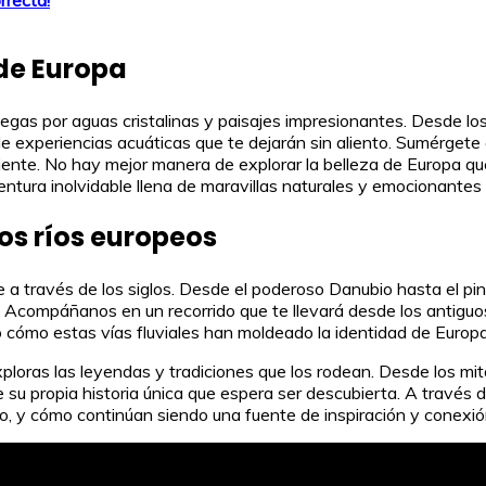
 de Europa
egas por aguas cristalinas y paisajes impresionantes. Desde los
xperiencias acuáticas que te dejarán sin aliento. Sumérgete en l
rriente. No hay mejor manera de explorar la belleza de Europa qu
entura inolvidable llena de maravillas naturales y emocionantes
los ríos europeos
aje a través de los siglos. Desde el poderoso Danubio hasta el 
nte. Acompáñanos en un recorrido que te llevará desde los antigu
 cómo estas vías fluviales han moldeado la identidad de Europa
xploras las leyendas y tradiciones que los rodean. Desde los mi
 su propia historia única que espera ser descubierta. A través d
mpo, y cómo continúan siendo una fuente de inspiración y conexi