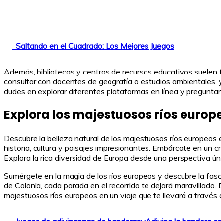
Saltando en el Cuadrado: Los Mejores Juegos
Además, bibliotecas y centros de recursos educativos suelen 
consultar con docentes de geografía o estudios ambientales, ya
dudes en explorar diferentes plataformas en línea y pregunta
Explora los majestuosos ríos europ
Descubre la belleza natural de los majestuosos ríos europeos e
historia, cultura y paisajes impresionantes. Embárcate en un c
Explora la rica diversidad de Europa desde una perspectiva ú
Sumérgete en la magia de los ríos europeos y descubre la fasc
de Colonia, cada parada en el recorrido te dejará maravillado. 
majestuosos ríos europeos en un viaje que te llevará a través d
Juegos de adivinanzas de banderas: ¡Adivina la bandera co