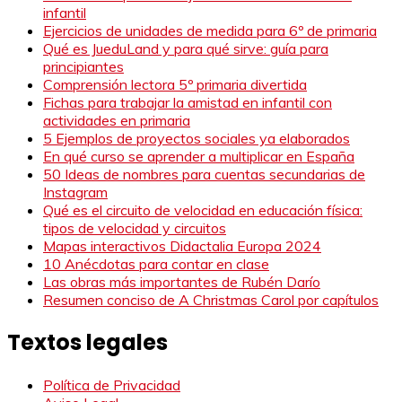
infantil
Ejercicios de unidades de medida para 6º de primaria
Qué es JueduLand y para qué sirve: guía para
principiantes
Comprensión lectora 5º primaria divertida
Fichas para trabajar la amistad en infantil con
actividades en primaria
5 Ejemplos de proyectos sociales ya elaborados
En qué curso se aprender a multiplicar en España
50 Ideas de nombres para cuentas secundarias de
Instagram
Qué es el circuito de velocidad en educación física:
tipos de velocidad y circuitos
Mapas interactivos Didactalia Europa 2024
10 Anécdotas para contar en clase
Las obras más importantes de Rubén Darío
Resumen conciso de A Christmas Carol por capítulos
Textos legales
Política de Privacidad