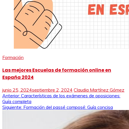
Formación
Las mejores Escuelas de formación online en
España 2024
junio 25, 2024
septiembre 2, 2024
Claudia Martínez Gómez
Navegación
Anterior:
Características de los exámenes de oposiciones:
Guía completa
de
Siguiente:
Formación del passé composé: Guía concisa
entradas