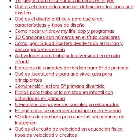
15 Juegos para enseñar los números en inglés
Qué es el contenido curricular: definición y los tipos que
existen
Qué es el diseño gráfico y para qué sirve:
características y tipos de diseño
Como hacer un draw my life: app y programas
10 Canciones con números en el título populares
Cómo jugar Squad Busters desde todo el mundo y
descargar beta versión
Actividades para trabajar la diversidad en el aula
infantil
Ejercicios de unidades de medida para 6º de primaria
Qué es JueduLand y para qué sirve: guía para
principiantes
Comprensión lectora 5º primaria divertida
Fichas para trabajar la amistad en infantil con
actividades en primaria
5 Ejemplos de proyectos sociales ya elaborados
En qué curso se aprender a multiplicar en España
50 Ideas de nombres para cuentas secundarias de
Instagram
Qué es el circuito de velocidad en educación física:
tipos de velocidad y circuitos