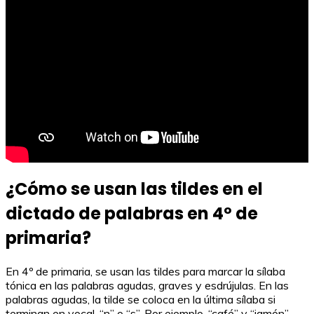
¿Cómo se usan las tildes en el
dictado de palabras en 4º de
primaria?
En 4º de primaria, se usan las tildes para marcar la sílaba
tónica en las palabras agudas, graves y esdrújulas. En las
palabras agudas, la tilde se coloca en la última sílaba si
terminan en vocal, “n” o “s”. Por ejemplo, “café” y “jamón”