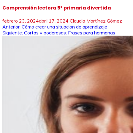
Comprensión lectora 5º primaria divertida
febrero 23, 2024
abril 17, 2024
Claudia Martínez Gómez
Navegación
Anterior:
Cómo crear una situación de aprendizaje
Siguiente:
Cortas y poderosas: Frases para hermanas
de
entradas