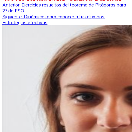
Navegación
Anterior:
Ejercicios resueltos del teorema de Pitágoras para
2º de ESO
de
Siguiente:
Dinámicas para conocer a tus alumnos:
Estrategias efectivas
entradas