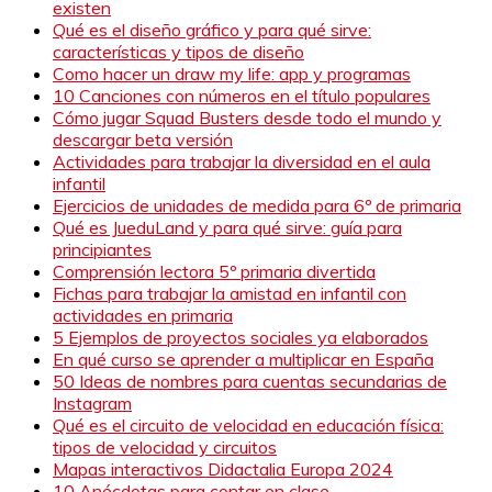
existen
Qué es el diseño gráfico y para qué sirve:
características y tipos de diseño
Como hacer un draw my life: app y programas
10 Canciones con números en el título populares
Cómo jugar Squad Busters desde todo el mundo y
descargar beta versión
Actividades para trabajar la diversidad en el aula
infantil
Ejercicios de unidades de medida para 6º de primaria
Qué es JueduLand y para qué sirve: guía para
principiantes
Comprensión lectora 5º primaria divertida
Fichas para trabajar la amistad en infantil con
actividades en primaria
5 Ejemplos de proyectos sociales ya elaborados
En qué curso se aprender a multiplicar en España
50 Ideas de nombres para cuentas secundarias de
Instagram
Qué es el circuito de velocidad en educación física:
tipos de velocidad y circuitos
Mapas interactivos Didactalia Europa 2024
10 Anécdotas para contar en clase