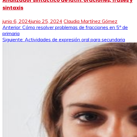
Analizador sintactico de latín: oraciones, frases y
sintaxis
junio 6, 2024
junio 25, 2024
Claudia Martínez Gómez
Navegación
Anterior:
Cómo resolver problemas de fracciones en 5º de
primaria
de
Siguiente:
Actividades de expresión oral para secundaria
entradas