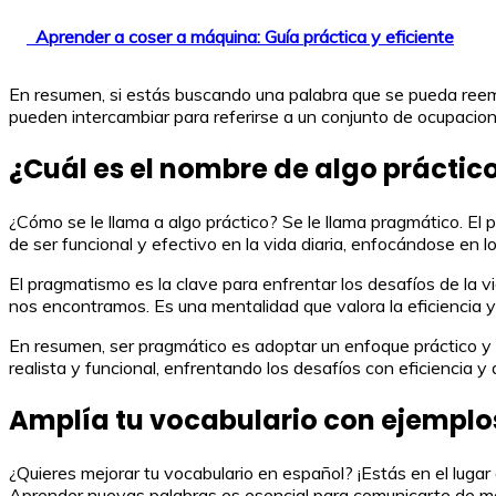
Aprender a coser a máquina: Guía práctica y eficiente
En resumen, si estás buscando una palabra que se pueda reempla
pueden intercambiar para referirse a un conjunto de ocupacion
¿Cuál es el nombre de algo práctic
¿Cómo se le llama a algo práctico? Se le llama pragmático. El p
de ser funcional y efectivo en la vida diaria, enfocándose en 
El pragmatismo es la clave para enfrentar los desafíos de la vi
nos encontramos. Es una mentalidad que valora la eficiencia y
En resumen, ser pragmático es adoptar un enfoque práctico y u
realista y funcional, enfrentando los desafíos con eficiencia y
Amplía tu vocabulario con ejemplo
¿Quieres mejorar tu vocabulario en español? ¡Estás en el luga
Aprender nuevas palabras es esencial para comunicarte de man