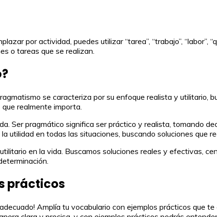
zar por actividad, puedes utilizar “tarea”, “trabajo”, “labor”, 
es o tareas que se realizan.
o?
ragmatismo se caracteriza por su enfoque realista y utilitario, 
lo que realmente importa.
da. Ser pragmático significa ser práctico y realista, tomando de
 la utilidad en todas las situaciones, buscando soluciones que r
tilitario en la vida. Buscamos soluciones reales y efectivas, c
 determinación.
s prácticos
r adecuado! Amplía tu vocabulario con ejemplos prácticos que te
era clara y precisa, y con ejemplos prácticos podrás entender 