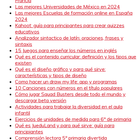
Francia
Las mejores Universidades de México en 2024
Las mejores Escuelas de formación online en España
2024
Kahoot: guía para principantes para crear quizzes
educativos
Analizador sintactico de latín: oraciones, frases y
sintaxis
15 Juegos para enseñar los números en inglés
Qué es el contenido curricular: definición y los tipos que
existen
Qué es el diseño gráfico y para qué sirve:
características y tipos de diseño
Como hacer un draw my life: app y programas
10 Canciones con números en el título populares
Cómo jugar Squad Busters desde todo el mundo y
descargar beta versión
Actividades para trabajar la diversidad en el aula
infantil
Ejercicios de unidades de medida para 6º de primaria
Qué es JueduLand y para qué sirve: guía para
principiantes
Comprensión lectora 5º primaria divertida