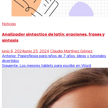
Noticias
Analizador sintactico de latín: oraciones, frases y
sintaxis
junio 6, 2024
junio 25, 2024
Claudia Martínez Gómez
Navegación
Anterior:
Papiroflexia para niños de 7 años: Ideas y tutoriales
divertidos
de
Siguiente:
Los mejores tablets para escribir en Word
entradas