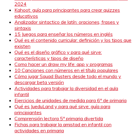
2024
Kahoot: guía para principantes para crear quizzes
educativos
Analizador sintactico de latín: oraciones, frases y
sintaxis
15 Juegos para enseñar los números en inglés
Qué es el contenido curricular: definición y los tipos que
existen
Qué es el diseño gráfico y para qué sirve:
características y tipos de diseño
Como hacer un draw my life: app y programas
10 Canciones con números en el título populares
Cómo jugar Squad Busters desde todo el mundo y
descargar beta versión
Actividades para trabajar la diversidad en el aula
infantil
Ejercicios de unidades de medida para 6º de primaria
Qué es JueduLand y para qué sirve: guía para
principiantes
Comprensión lectora 5º primaria divertida
Fichas para trabajar la amistad en infantil con
actividades en primaria