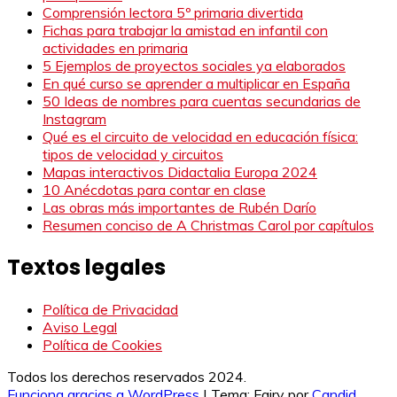
Comprensión lectora 5º primaria divertida
Fichas para trabajar la amistad en infantil con
actividades en primaria
5 Ejemplos de proyectos sociales ya elaborados
En qué curso se aprender a multiplicar en España
50 Ideas de nombres para cuentas secundarias de
Instagram
Qué es el circuito de velocidad en educación física:
tipos de velocidad y circuitos
Mapas interactivos Didactalia Europa 2024
10 Anécdotas para contar en clase
Las obras más importantes de Rubén Darío
Resumen conciso de A Christmas Carol por capítulos
Textos legales
Política de Privacidad
Aviso Legal
Política de Cookies
Todos los derechos reservados 2024.
Funciona gracias a WordPress
|
Tema: Fairy por
Candid