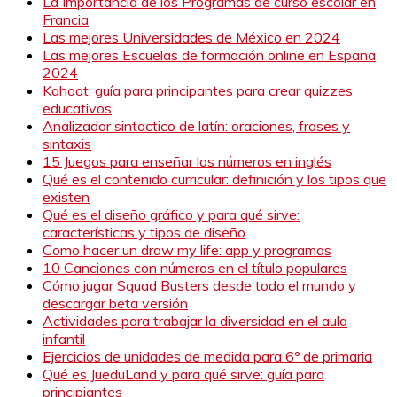
La Importancia de los Programas de curso escolar en
Francia
Las mejores Universidades de México en 2024
Las mejores Escuelas de formación online en España
2024
Kahoot: guía para principantes para crear quizzes
educativos
Analizador sintactico de latín: oraciones, frases y
sintaxis
15 Juegos para enseñar los números en inglés
Qué es el contenido curricular: definición y los tipos que
existen
Qué es el diseño gráfico y para qué sirve:
características y tipos de diseño
Como hacer un draw my life: app y programas
10 Canciones con números en el título populares
Cómo jugar Squad Busters desde todo el mundo y
descargar beta versión
Actividades para trabajar la diversidad en el aula
infantil
Ejercicios de unidades de medida para 6º de primaria
Qué es JueduLand y para qué sirve: guía para
principiantes