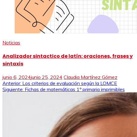
Noticias
Analizador sintactico de latín: oraciones, frases y
sintaxis
junio 6, 2024
junio 25, 2024
Claudia Martínez Gómez
Navegación
Anterior:
Los criterios de evaluación según la LOMCE
Siguiente:
Fichas de matemáticas 1º primaria imprimibles
de
entradas