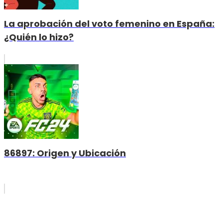
La aprobación del voto femenino en España:
¿Quién lo hizo?
86897: Origen y Ubicación