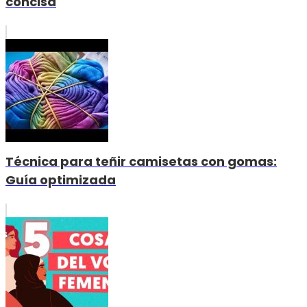
concisa
Técnica para teñir camisetas con gomas:
Guía optimizada