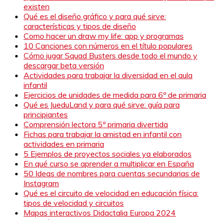
existen
Qué es el diseño gráfico y para qué sirve:
características y tipos de diseño
Como hacer un draw my life: app y programas
10 Canciones con números en el título populares
Cómo jugar Squad Busters desde todo el mundo y
descargar beta versión
Actividades para trabajar la diversidad en el aula
infantil
Ejercicios de unidades de medida para 6º de primaria
Qué es JueduLand y para qué sirve: guía para
principiantes
Comprensión lectora 5º primaria divertida
Fichas para trabajar la amistad en infantil con
actividades en primaria
5 Ejemplos de proyectos sociales ya elaborados
En qué curso se aprender a multiplicar en España
50 Ideas de nombres para cuentas secundarias de
Instagram
Qué es el circuito de velocidad en educación física:
tipos de velocidad y circuitos
Mapas interactivos Didactalia Europa 2024