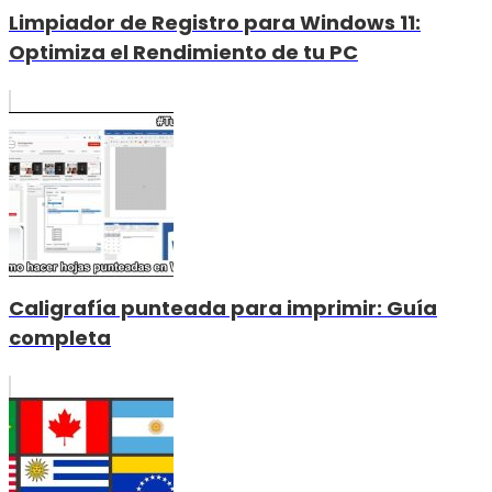
Limpiador de Registro para Windows 11:
Optimiza el Rendimiento de tu PC
Caligrafía punteada para imprimir: Guía
completa