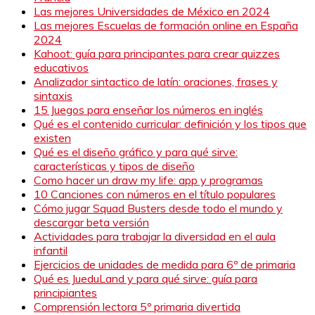
Las mejores Universidades de México en 2024
Las mejores Escuelas de formación online en España
2024
Kahoot: guía para principantes para crear quizzes
educativos
Analizador sintactico de latín: oraciones, frases y
sintaxis
15 Juegos para enseñar los números en inglés
Qué es el contenido curricular: definición y los tipos que
existen
Qué es el diseño gráfico y para qué sirve:
características y tipos de diseño
Como hacer un draw my life: app y programas
10 Canciones con números en el título populares
Cómo jugar Squad Busters desde todo el mundo y
descargar beta versión
Actividades para trabajar la diversidad en el aula
infantil
Ejercicios de unidades de medida para 6º de primaria
Qué es JueduLand y para qué sirve: guía para
principiantes
Comprensión lectora 5º primaria divertida