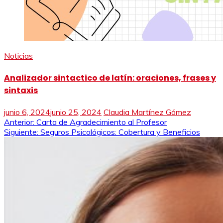
Noticias
Analizador sintactico de latín: oraciones, frases y
sintaxis
junio 6, 2024
junio 25, 2024
Claudia Martínez Gómez
Navegación
Anterior:
Carta de Agradecimiento al Profesor
Siguiente:
Seguros Psicológicos: Cobertura y Beneficios
de
entradas