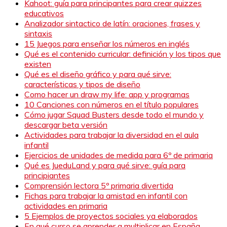
Kahoot: guía para principantes para crear quizzes
educativos
Analizador sintactico de latín: oraciones, frases y
sintaxis
15 Juegos para enseñar los números en inglés
Qué es el contenido curricular: definición y los tipos que
existen
Qué es el diseño gráfico y para qué sirve:
características y tipos de diseño
Como hacer un draw my life: app y programas
10 Canciones con números en el título populares
Cómo jugar Squad Busters desde todo el mundo y
descargar beta versión
Actividades para trabajar la diversidad en el aula
infantil
Ejercicios de unidades de medida para 6º de primaria
Qué es JueduLand y para qué sirve: guía para
principiantes
Comprensión lectora 5º primaria divertida
Fichas para trabajar la amistad en infantil con
actividades en primaria
5 Ejemplos de proyectos sociales ya elaborados
En qué curso se aprender a multiplicar en España