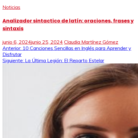
Noticias
Analizador sintactico de latín: oraciones, frases y
sintaxis
junio 6, 2024
junio 25, 2024
Claudia Martínez Gómez
Navegación
Anterior:
10 Canciones Sencillas en Inglés para Aprender y
Disfrutar
de
Siguiente:
La Última Legión: El Reparto Estelar
entradas