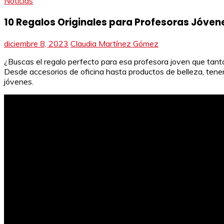
Noticias
10 Regalos Originales para Profesoras Jóven
diciembre 8, 2023
Claudia Martínez Gómez
¿Buscas el regalo perfecto para esa profesora joven que tant
Desde accesorios de oficina hasta productos de belleza, ten
jóvenes.