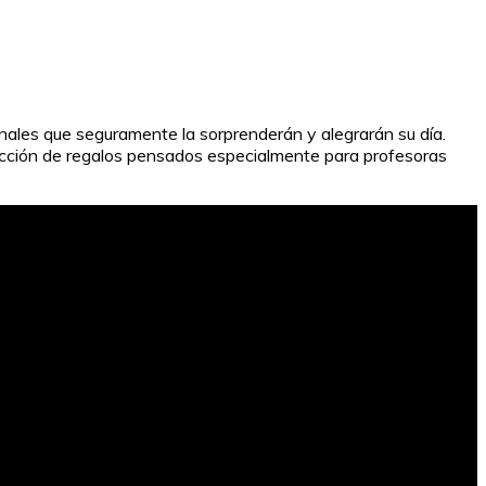
nales que seguramente la sorprenderán y alegrarán su día.
lección de regalos pensados especialmente para profesoras