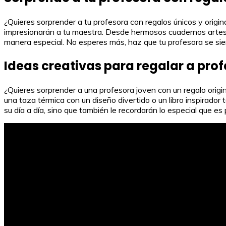
¿Quieres sorprender a tu profesora con regalos únicos y orig
impresionarán a tu maestra. Desde hermosos cuadernos artesa
manera especial. No esperes más, haz que tu profesora se sien
Ideas creativas para regalar a pro
¿Quieres sorprender a una profesora joven con un regalo origi
una taza térmica con un diseño divertido o un libro inspirador
su día a día, sino que también le recordarán lo especial que es p