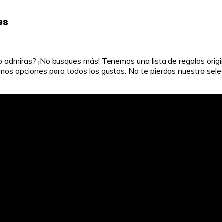
es
o admiras? ¡No busques más! Tenemos una lista de regalos origi
emos opciones para todos los gustos. No te pierdas nuestra se