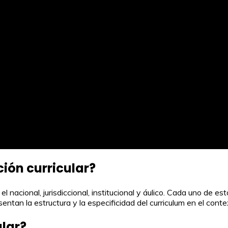
ción curricular?
el nacional, jurisdiccional, institucional y áulico. Cada uno de e
entan la estructura y la especificidad del curriculum en el cont
ular?