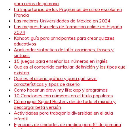
para niños de primaria
La Importancia de los Programas de curso escolar en
Francia
Las mejores Universidades de México en 2024
Las mejores Escuelas de formación online en España
2024
Kahoot: guía para principantes para crear quizzes
educativos
Analizador sintactico de latín: oraciones, frases y
sintaxis
15 Juegos para enseñar los números en inglés
Qué es el contenido curricular: definición y los tipos que
existen
Qué es el diseño gráfico y para qué sirve:
características y tipos de diseño
Como hacer un draw my life: app y programas
10 Canciones con números en el título populares
Cómo jugar Squad Busters desde todo el mundo y
descargar beta versión
Actividades para trabajar la diversidad en el aula
infantil
Ejercicios de unidades de medida para 6º de primaria