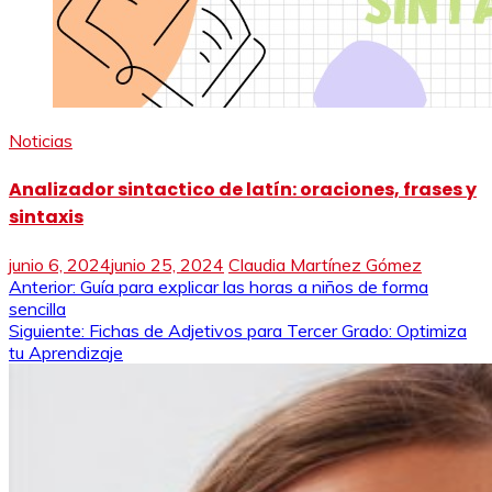
Noticias
Analizador sintactico de latín: oraciones, frases y
sintaxis
junio 6, 2024
junio 25, 2024
Claudia Martínez Gómez
Navegación
Anterior:
Guía para explicar las horas a niños de forma
sencilla
de
Siguiente:
Fichas de Adjetivos para Tercer Grado: Optimiza
tu Aprendizaje
entradas