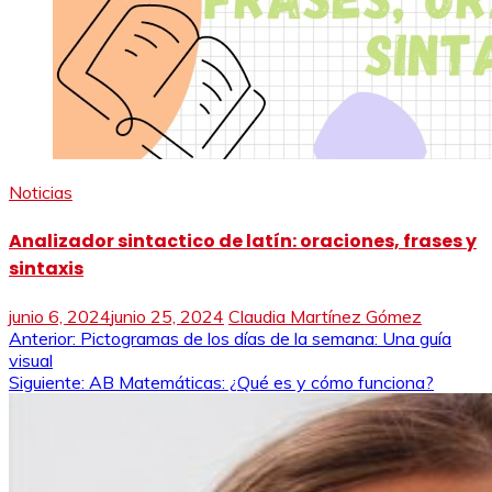
Noticias
Analizador sintactico de latín: oraciones, frases y
sintaxis
junio 6, 2024
junio 25, 2024
Claudia Martínez Gómez
Navegación
Anterior:
Pictogramas de los días de la semana: Una guía
visual
de
Siguiente:
AB Matemáticas: ¿Qué es y cómo funciona?
entradas