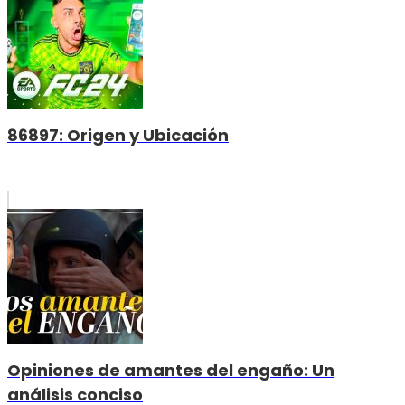
86897: Origen y Ubicación
Opiniones de amantes del engaño: Un
análisis conciso