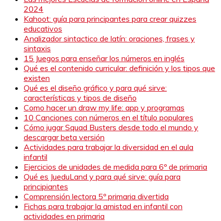
2024
Kahoot: guía para principantes para crear quizzes
educativos
Analizador sintactico de latín: oraciones, frases y
sintaxis
15 Juegos para enseñar los números en inglés
Qué es el contenido curricular: definición y los tipos que
existen
Qué es el diseño gráfico y para qué sirve:
características y tipos de diseño
Como hacer un draw my life: app y programas
10 Canciones con números en el título populares
Cómo jugar Squad Busters desde todo el mundo y
descargar beta versión
Actividades para trabajar la diversidad en el aula
infantil
Ejercicios de unidades de medida para 6º de primaria
Qué es JueduLand y para qué sirve: guía para
principiantes
Comprensión lectora 5º primaria divertida
Fichas para trabajar la amistad en infantil con
actividades en primaria