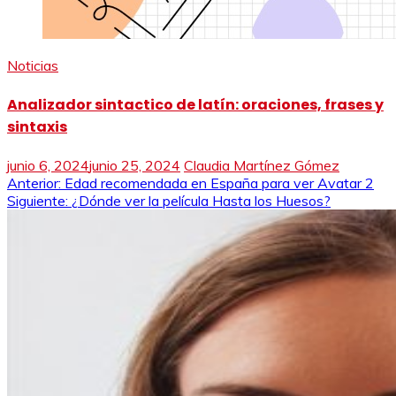
Noticias
Analizador sintactico de latín: oraciones, frases y
sintaxis
junio 6, 2024
junio 25, 2024
Claudia Martínez Gómez
Navegación
Anterior:
Edad recomendada en España para ver Avatar 2
Siguiente:
¿Dónde ver la película Hasta los Huesos?
de
entradas