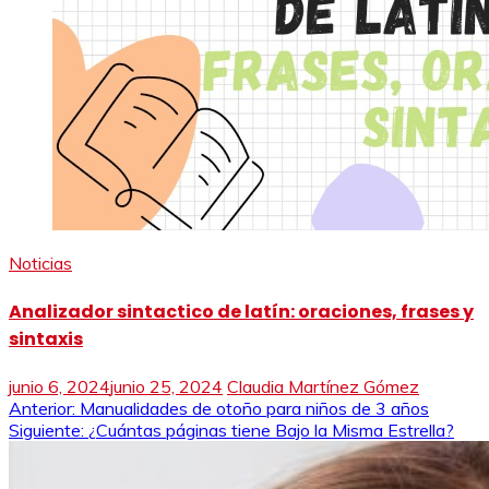
Noticias
Analizador sintactico de latín: oraciones, frases y
sintaxis
junio 6, 2024
junio 25, 2024
Claudia Martínez Gómez
Navegación
Anterior:
Manualidades de otoño para niños de 3 años
Siguiente:
¿Cuántas páginas tiene Bajo la Misma Estrella?
de