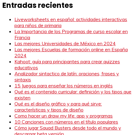
Entradas recientes
Liveworksheets en español: actividades interactivas
para niños de primaria
La Importancia de los Programas de curso escolar en
Francia
Las mejores Universidades de México en 2024
Las mejores Escuelas de formación online en España
2024
Kahoot: guía para principantes para crear quizzes
educativos
Analizador sintactico de latín: oraciones, frases y
sintaxis
15 Juegos para enseñar los números en inglés
Qué es el contenido curricular: definición y los tipos que
existen
Qué es el diseño gráfico y para qué sirve:
características y tipos de diseño
Como hacer un draw my life: app y programas
10 Canciones con números en el título populares
Cómo jugar Squad Busters desde todo el mundo y
descargar beta versión