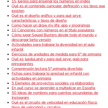
15 Juegos para enseñar los números en inglés
Qué es el contenido curricular: definición y los tipos que
existen
Qué es el diseño gráfico y para qué sirve:
características y tipos de diseño
Como hacer un draw my life: app y programas
10 Canciones con números en el título populares
Cómo jugar Squad Busters desde todo el mundo y
descargar beta versión
Actividades para trabajar la diversidad en el aula
infantil
Ejercicios de unidades de medida para 6º de primaria
Qué es JueduLand y para qué sirve: guía para
principiantes
Comprensión lectora 5º primaria divertida
Fichas para trabajar la amistad en infantil con
actividades en primaria
5 Ejemplos de proyectos sociales ya elaborados
En qué curso se aprender a multiplicar en España
50 Ideas de nombres para cuentas secundarias de
Instagram
Qué es el circuito de velocidad en educación física:
tipos de velocidad y circuitos