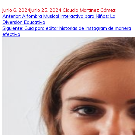
junio 6, 2024
junio 25, 2024
Claudia Martínez Gómez
Navegación
Anterior:
Alfombra Musical Interactiva para Niños: La
Diversión Educativa
de
Siguiente:
Guía para editar historias de Instagram de manera
efectiva
entradas