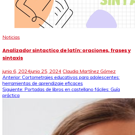
Noticias
Analizador sintactico de latín: oraciones, frases y
sintaxis
junio 6, 2024
junio 25, 2024
Claudia Martínez Gómez
Navegación
Anterior:
Cortometrajes educativos para adolescentes:
herramientas de aprendizaje eficaces
de
Siguiente:
Portadas de libros en castellano fáciles: Guía
práctica
entradas