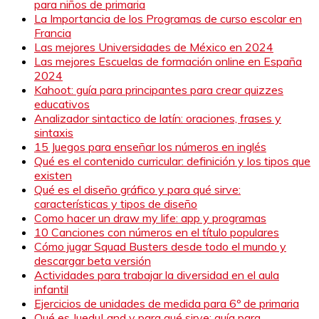
para niños de primaria
La Importancia de los Programas de curso escolar en
Francia
Las mejores Universidades de México en 2024
Las mejores Escuelas de formación online en España
2024
Kahoot: guía para principantes para crear quizzes
educativos
Analizador sintactico de latín: oraciones, frases y
sintaxis
15 Juegos para enseñar los números en inglés
Qué es el contenido curricular: definición y los tipos que
existen
Qué es el diseño gráfico y para qué sirve:
características y tipos de diseño
Como hacer un draw my life: app y programas
10 Canciones con números en el título populares
Cómo jugar Squad Busters desde todo el mundo y
descargar beta versión
Actividades para trabajar la diversidad en el aula
infantil
Ejercicios de unidades de medida para 6º de primaria
Qué es JueduLand y para qué sirve: guía para