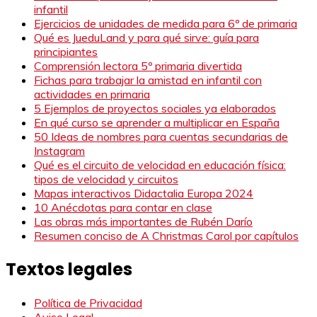
infantil
Ejercicios de unidades de medida para 6º de primaria
Qué es JueduLand y para qué sirve: guía para
principiantes
Comprensión lectora 5º primaria divertida
Fichas para trabajar la amistad en infantil con
actividades en primaria
5 Ejemplos de proyectos sociales ya elaborados
En qué curso se aprender a multiplicar en España
50 Ideas de nombres para cuentas secundarias de
Instagram
Qué es el circuito de velocidad en educación física:
tipos de velocidad y circuitos
Mapas interactivos Didactalia Europa 2024
10 Anécdotas para contar en clase
Las obras más importantes de Rubén Darío
Resumen conciso de A Christmas Carol por capítulos
Textos legales
Política de Privacidad
Aviso Legal