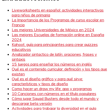
Liveworksheets en español: actividades interactivas
para niños de primaria
La Importancia de los Programas de curso escolar en
Francia
Las mejores Universidades de México en 2024
Las mejores Escuelas de formación online en España
2024
Kahoot: guía para principantes para crear quizzes
educativos
Analizador sintactico de latín: oraciones, frases y
sintaxis
15 Juegos para enseñar los números en inglés
Qué es el contenido curricular: definición y los tipos que
existen
Qué es el diseño gráfico y para qué sirve:
características y tipos de diseño
Como hacer un draw my life: app y programas
10 Canciones con números en el título populares
Cómo jugar Squad Busters desde todo el mundo y
descargar beta versión
Actividades para trabajar la diversidad en el aula