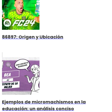
86897: Origen y Ubicación
Ejemplos de micromachismos en la
educación: un análisis conciso