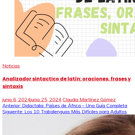
Noticias
Analizador sintactico de latín: oraciones, frases y
sintaxis
junio 6, 2024
junio 25, 2024
Claudia Martínez Gómez
Navegación
Anterior:
Didactalia: Países de África – Una Guía Completa
Siguiente:
Los 10 Trabalenguas Más Difíciles para Adultos
de
entradas