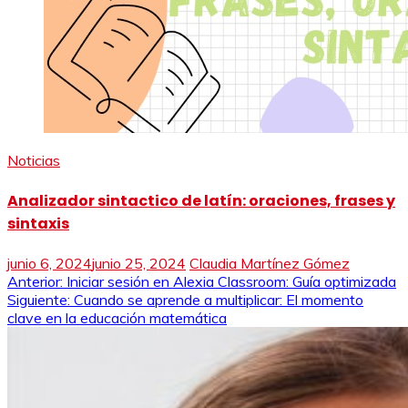
Noticias
Analizador sintactico de latín: oraciones, frases y
sintaxis
junio 6, 2024
junio 25, 2024
Claudia Martínez Gómez
Navegación
Anterior:
Iniciar sesión en Alexia Classroom: Guía optimizada
Siguiente:
Cuando se aprende a multiplicar: El momento
de
clave en la educación matemática
entradas