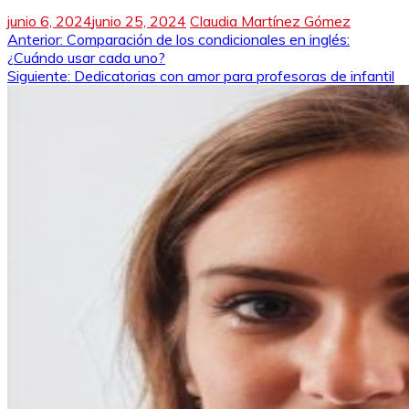
junio 6, 2024
junio 25, 2024
Claudia Martínez Gómez
Navegación
Anterior:
Comparación de los condicionales en inglés:
¿Cuándo usar cada uno?
de
Siguiente:
Dedicatorias con amor para profesoras de infantil
entradas