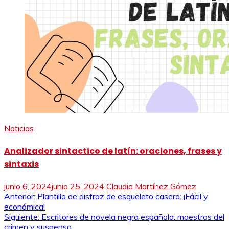
Noticias
Analizador sintactico de latín: oraciones, frases y
sintaxis
junio 6, 2024
junio 25, 2024
Claudia Martínez Gómez
Navegación
Anterior:
Plantilla de disfraz de esqueleto casero: ¡Fácil y
económica!
de
Siguiente:
Escritores de novela negra española: maestros del
crimen y suspenso