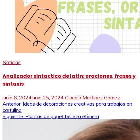
Noticias
Analizador sintactico de latín: oraciones, frases y
sintaxis
junio 6, 2024
junio 25, 2024
Claudia Martínez Gómez
Navegación
Anterior:
Ideas de decoraciones creativas para trabajos en
cartulina
de
Siguiente:
Plantas de papel: belleza efímera
entradas