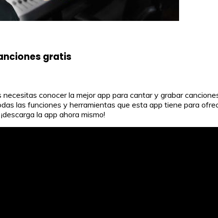
anciones gratis
necesitas conocer la mejor app para cantar y grabar canciones g
odas las funciones y herramientas que esta app tiene para ofrec
 ¡descarga la app ahora mismo!