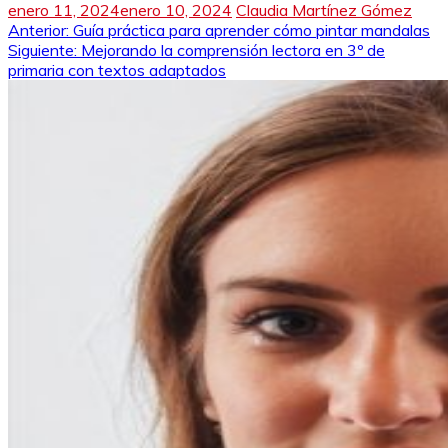
enero 11, 2024
enero 10, 2024
Claudia Martínez Gómez
Navegación
Anterior:
Guía práctica para aprender cómo pintar mandalas
Siguiente:
Mejorando la comprensión lectora en 3º de
de
primaria con textos adaptados
entradas