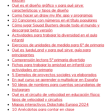
existen
Qué es el diseño gráfico y para qué sirve:
características y tipos de diseño
Como hacer un draw my life: app y programas
10 Canciones con números en el título populares
Cómo jugar Squad Busters desde todo el mundo y
descargar beta versión
Actividades para trabajar la diversidad en el aula
infantil
Ejercicios de unidades de medida para 6º de primaria
Qué es JueduLand y para qué sirve: guía para
principiantes
Comprensión lectora 5º primaria divertida
Fichas para trabajar la amistad en infantil con
actividades en primaria
5 Ejemplos de proyectos sociales ya elaborados
En qué curso se aprender a multiplicar en España
50 Ideas de nombres para cuentas secundarias de
Instagram
Qué es el circuito de velocidad en educación física:
tipos de velocidad y circuitos
Mapas interactivos Didactalia Europa 2024
10 Anécdotas para contar en clase