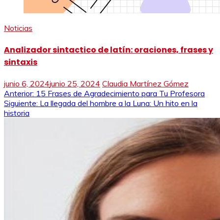
Noticias
Analizador sintactico de latín: oraciones, frases y
sintaxis
junio 6, 2024
junio 25, 2024
Claudia Martínez Gómez
Navegación
Anterior:
15 Frases de Agradecimiento para Tu Profesora
Siguiente:
La llegada del hombre a la Luna: Un hito en la
de
historia
entradas