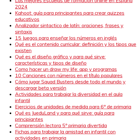
Las mejores Escuelas de formación online en España
2024
Kahoot: guía para principantes para crear quizzes
educativos
Analizador sintactico de latín: oraciones, frases y
sintaxis
15 Juegos para enseñar los números en inglés
Qué es el contenido curricular: definición y los tipos que
existen
Qué es el diseño gráfico y para qué sirve:
características y tipos de diseño
Como hacer un draw my life: app y programas
10 Canciones con números en el título populares
Cómo jugar Squad Busters desde todo el mundo y
descargar beta versión
Actividades para trabajar la diversidad en el aula
infantil
Ejercicios de unidades de medida para 6º de primaria
Qué es JueduLand y para qué sirve: guía para
principiantes
Comprensión lectora 5º primaria divertida
Fichas para trabajar la amistad en infantil con
actividades en primaria