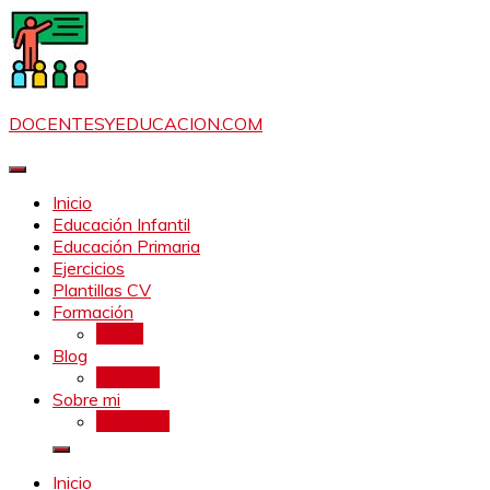
Saltar
al
contenido
DOCENTESYEDUCACION.COM
Inicio
Educación Infantil
Educación Primaria
Ejercicios
Plantillas CV
Formación
Libros
Blog
Noticias
Sobre mi
Contacto
Inicio