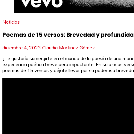
Noticias
Poemas de 15 versos: Brevedad y profundida
diciembre 4, 2023
Claudia Martínez Gómez
¿Te gustaría sumergirte en el mundo de la poesía de una mane
experiencia poética breve pero impactante. En solo unos vers
poemas de 15 versos y déjate llevar por su poderosa breveda