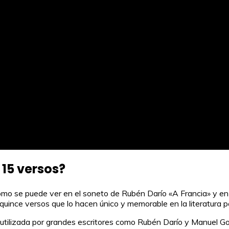
15 versos?
omo se puede ver en el soneto de Rubén Darío «A Francia» y en
uince versos que lo hacen único y memorable en la literatura p
 utilizada por grandes escritores como Rubén Darío y Manuel Go