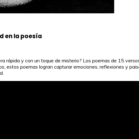
d en la poesía
ra rápida y con un toque de misterio? Los poemas de 15 versos
os, estos poemas logran capturar emociones, reflexiones y pai
d.