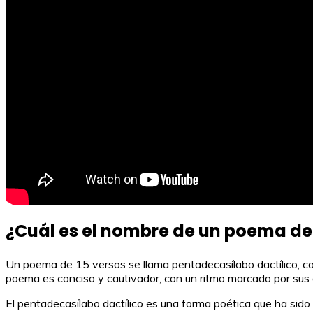
¿Cuál es el nombre de un poema de 
Un poema de 15 versos se llama pentadecasílabo dactílico, c
poema es conciso y cautivador, con un ritmo marcado por sus q
El pentadecasílabo dactílico es una forma poética que ha sido