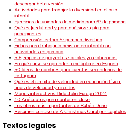
descargar beta versión
Actividades para trabajar la diversidad en el aula
infantil
Ejercicios de unidades de medida para 6º de primaria
Qué es JueduLand y para qué sirve: guía para
principiantes
Comprensión lectora 5º primaria divertida
Fichas para trabajar la amistad en infantil con
actividades en primaria
5 Ejemplos de proyectos sociales ya elaborados
En qué curso se aprender a multiplicar en España
50 Ideas de nombres para cuentas secundarias de
Instagram
Qué es el circuito de velocidad en educación física:
tipos de velocidad y circuitos
Mapas interactivos Didactalia Europa 2024
10 Anécdotas para contar en clase
Las obras más importantes de Rubén Darío
Resumen conciso de A Christmas Carol por capítulos
Textos legales