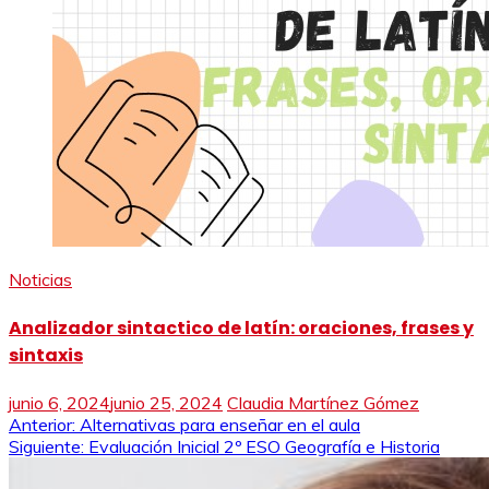
Noticias
Analizador sintactico de latín: oraciones, frases y
sintaxis
junio 6, 2024
junio 25, 2024
Claudia Martínez Gómez
Navegación
Anterior:
Alternativas para enseñar en el aula
Siguiente:
Evaluación Inicial 2º ESO Geografía e Historia
de