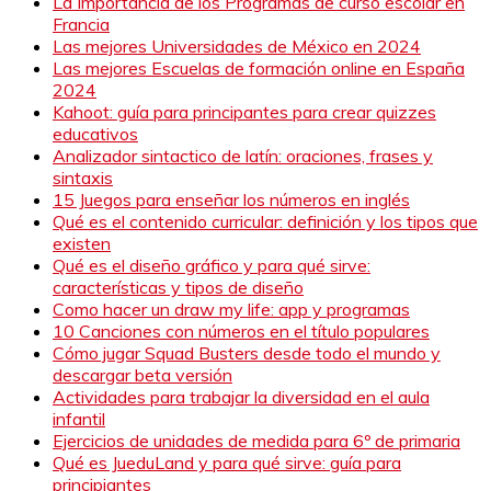
La Importancia de los Programas de curso escolar en
Francia
Las mejores Universidades de México en 2024
Las mejores Escuelas de formación online en España
2024
Kahoot: guía para principantes para crear quizzes
educativos
Analizador sintactico de latín: oraciones, frases y
sintaxis
15 Juegos para enseñar los números en inglés
Qué es el contenido curricular: definición y los tipos que
existen
Qué es el diseño gráfico y para qué sirve:
características y tipos de diseño
Como hacer un draw my life: app y programas
10 Canciones con números en el título populares
Cómo jugar Squad Busters desde todo el mundo y
descargar beta versión
Actividades para trabajar la diversidad en el aula
infantil
Ejercicios de unidades de medida para 6º de primaria
Qué es JueduLand y para qué sirve: guía para
principiantes