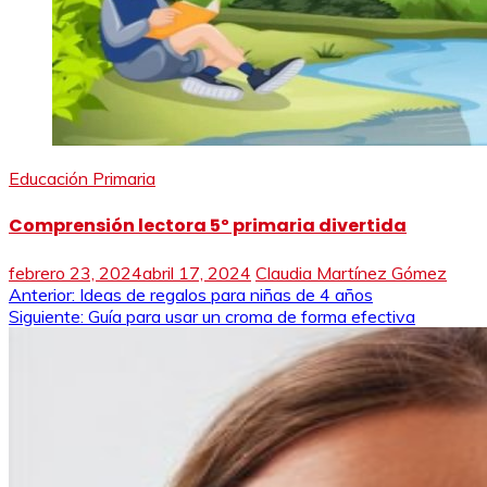
Educación Primaria
Comprensión lectora 5º primaria divertida
febrero 23, 2024
abril 17, 2024
Claudia Martínez Gómez
Navegación
Anterior:
Ideas de regalos para niñas de 4 años
Siguiente:
Guía para usar un croma de forma efectiva
de
entradas