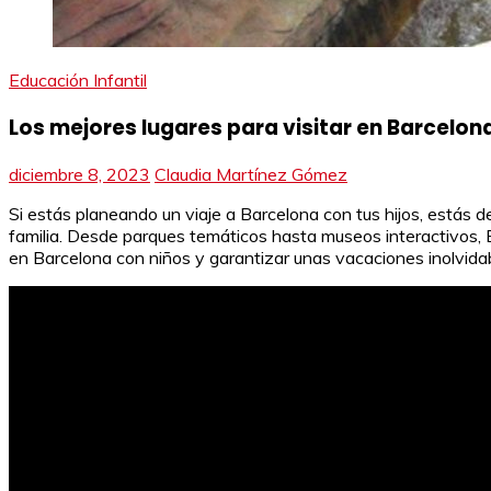
Educación Infantil
Los mejores lugares para visitar en Barcelon
diciembre 8, 2023
Claudia Martínez Gómez
Si estás planeando un viaje a Barcelona con tus hijos, estás d
familia. Desde parques temáticos hasta museos interactivos, Ba
en Barcelona con niños y garantizar unas vacaciones inolvidabl