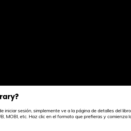
brary?
iniciar sesión, simplemente ve a la página de detalles del libro
MOBI, etc. Haz clic en el formato que prefieras y comienza la d