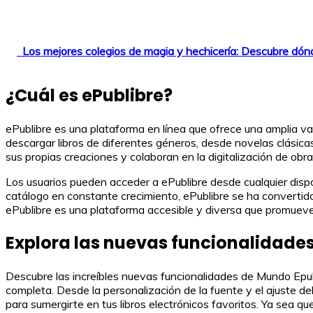
Los mejores colegios de magia y hechicería: Descubre dónd
¿Cuál es ePublibre?
ePublibre es una plataforma en línea que ofrece una amplia var
descargar libros de diferentes géneros, desde novelas clási
sus propias creaciones y colaboran en la digitalización de obras
Los usuarios pueden acceder a ePublibre desde cualquier disposi
catálogo en constante crecimiento, ePublibre se ha convertido 
ePublibre es una plataforma accesible y diversa que promueve la
Explora las nuevas funcionalidad
Descubre las increíbles nuevas funcionalidades de Mundo Epub 4
completa. Desde la personalización de la fuente y el ajuste d
para sumergirte en tus libros electrónicos favoritos. Ya sea q