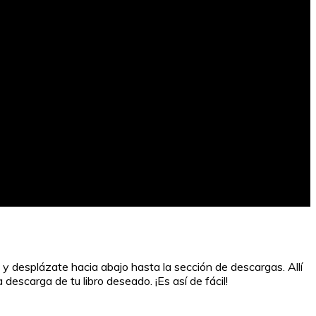
 y desplázate hacia abajo hasta la sección de descargas. Allí
escarga de tu libro deseado. ¡Es así de fácil!