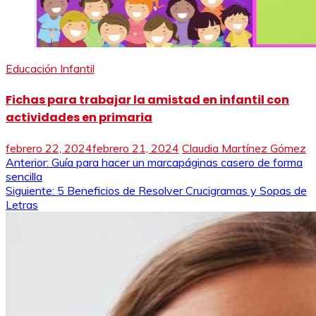
Educación Infantil
Fichas para trabajar la amistad en infantil con
actividades en primaria
febrero 22, 2024
febrero 21, 2024
Claudia Martínez Gómez
Navegación
Anterior:
Guía para hacer un marcapáginas casero de forma
sencilla
de
Siguiente:
5 Beneficios de Resolver Crucigramas y Sopas de
Letras
entradas