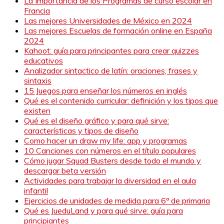
La Importancia de los Programas de curso escolar en
Francia
Las mejores Universidades de México en 2024
Las mejores Escuelas de formación online en España
2024
Kahoot: guía para principantes para crear quizzes
educativos
Analizador sintactico de latín: oraciones, frases y
sintaxis
15 Juegos para enseñar los números en inglés
Qué es el contenido curricular: definición y los tipos que
existen
Qué es el diseño gráfico y para qué sirve:
características y tipos de diseño
Como hacer un draw my life: app y programas
10 Canciones con números en el título populares
Cómo jugar Squad Busters desde todo el mundo y
descargar beta versión
Actividades para trabajar la diversidad en el aula
infantil
Ejercicios de unidades de medida para 6º de primaria
Qué es JueduLand y para qué sirve: guía para
principiantes