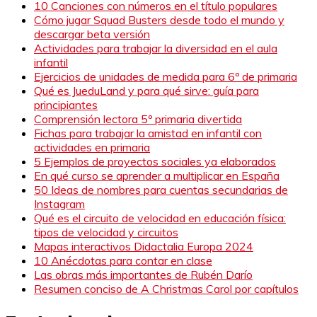
10 Canciones con números en el título populares
Cómo jugar Squad Busters desde todo el mundo y
descargar beta versión
Actividades para trabajar la diversidad en el aula
infantil
Ejercicios de unidades de medida para 6º de primaria
Qué es JueduLand y para qué sirve: guía para
principiantes
Comprensión lectora 5º primaria divertida
Fichas para trabajar la amistad en infantil con
actividades en primaria
5 Ejemplos de proyectos sociales ya elaborados
En qué curso se aprender a multiplicar en España
50 Ideas de nombres para cuentas secundarias de
Instagram
Qué es el circuito de velocidad en educación física:
tipos de velocidad y circuitos
Mapas interactivos Didactalia Europa 2024
10 Anécdotas para contar en clase
Las obras más importantes de Rubén Darío
Resumen conciso de A Christmas Carol por capítulos