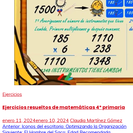
Ejercicios
Ejercicios resueltos de matemáticas 4º primaria
enero 11, 2024
enero 10, 2024
Claudia Martínez Gómez
Navegación
Anterior:
Iconos del escritorio: Optimizando la Organización
Siguiente:
El Hombre del Saco: Edad Recomendada