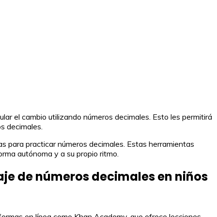
ular el cambio utilizando números decimales. Esto les permitirá
os decimales.
vas para practicar números decimales. Estas herramientas
 forma autónoma y a su propio ritmo.
aje de números decimales en niños
taformas en línea como Khan Academy, que ofrece lecciones