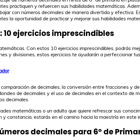
udiantes practiquen y refuercen sus habilidades matemáticas. Ad
abajar con números decimales de manera divertida y efectiva. 
antes la oportunidad de practicar y mejorar sus habilidades mat
10 ejercicios imprescindibles
atemáticas. Con estos 10 ejercicios imprescindibles, podrás me
nes y divisiones, estos ejercicios te ayudarán a perfeccionar tu
nador
 comparación de decimales, la conversión entre fracciones y d
ondeo de decimales y el uso de decimales en el contexto de med
os decimales.
dades matemáticas o un adulto que quiere refrescar sus conocimi
 y constancia, estarás en el camino hacia la maestría en este
 números decimales para 6º de Prima