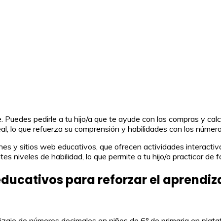
. Puedes pedirle a tu hijo/a que te ayude con las compras y calc
eal, lo que refuerza su comprensión y habilidades con los númer
ones y sitios web educativos, que ofrecen actividades interacti
es niveles de habilidad, lo que permite a tu hijo/a practicar de
ducativos para reforzar el aprendiz
dizaje de números decimales en niños de 6º de primaria en pla