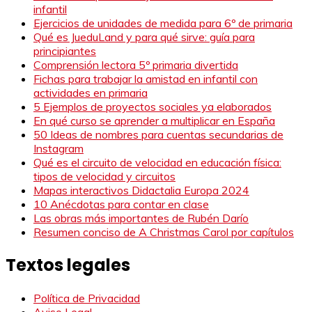
infantil
Ejercicios de unidades de medida para 6º de primaria
Qué es JueduLand y para qué sirve: guía para
principiantes
Comprensión lectora 5º primaria divertida
Fichas para trabajar la amistad en infantil con
actividades en primaria
5 Ejemplos de proyectos sociales ya elaborados
En qué curso se aprender a multiplicar en España
50 Ideas de nombres para cuentas secundarias de
Instagram
Qué es el circuito de velocidad en educación física:
tipos de velocidad y circuitos
Mapas interactivos Didactalia Europa 2024
10 Anécdotas para contar en clase
Las obras más importantes de Rubén Darío
Resumen conciso de A Christmas Carol por capítulos
Textos legales
Política de Privacidad