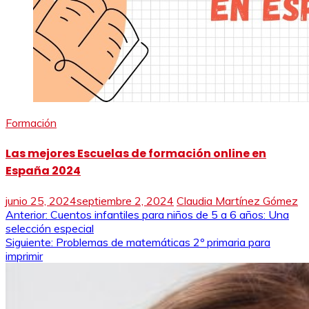
Formación
Las mejores Escuelas de formación online en
España 2024
junio 25, 2024
septiembre 2, 2024
Claudia Martínez Gómez
Navegación
Anterior:
Cuentos infantiles para niños de 5 a 6 años: Una
selección especial
de
Siguiente:
Problemas de matemáticas 2º primaria para
imprimir
entradas